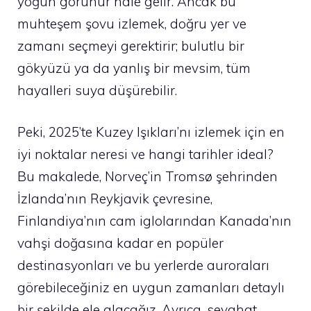
yoğun görünür hale gelir. Ancak bu
muhteşem şovu izlemek, doğru yer ve
zamanı seçmeyi gerektirir; bulutlu bir
gökyüzü ya da yanlış bir mevsim, tüm
hayalleri suya düşürebilir.
Peki, 2025’te Kuzey Işıkları’nı izlemek için en
iyi noktalar neresi ve hangi tarihler ideal?
Bu makalede, Norveç’in Tromsø şehrinden
İzlanda’nın Reykjavik çevresine,
Finlandiya’nın cam iglolarından Kanada’nın
vahşi doğasına kadar en popüler
destinasyonları ve bu yerlerde auroraları
görebileceğiniz en uygun zamanları detaylı
bir şekilde ele alacağız. Ayrıca, seyahat