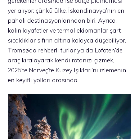
gerekenler arasında ise bütçe planlaması
yer alıyor; çünkü ülke, İskandinavya’nın en
pahalı destinasyonlarından biri. Ayrıca,
kalın kıyafetler ve termal ekipmanlar şart;
sıcaklıklar sıfırın altına kolayca düşebiliyor.
Tromsø’da rehberli turlar ya da Lofoten’de
araç kiralayarak kendi rotanızı çizmek,
2025’te Norveç’te Kuzey Işıkları’nı izlemenin
en keyifli yolları arasında.